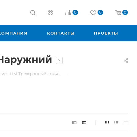
0
0
0
КОМПАНИЯ
КОНТАКТЫ
ПРОЕКТЫ
 Наружний
7
—
ние - ЦМ Трехгранный ключ