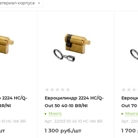
атериал корпуса
 2224 HC/Q-
Евроцилиндр 2224 HC/Q-
Евроци
BR/NI
Out 50 40-10 BR/NI
Out 70 
Много
Мног
55-10 HC-NK BR
Арт.: 22003 50 45-10 HC-NK BR
Арт.: 22
шт
1 300
руб.
/шт
1 700