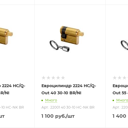
 2224 HC/Q-
Евроцилиндр 2224 HC/Q-
Евроци
BR/NI
Out 40 30-10 BR/NI
Out 55 
Много
Мног
35-10 HC-NK BR
Арт.: 22001 40 30-10 HC-NK BR
Арт.: 22
шт
1 100
руб.
/шт
1 400