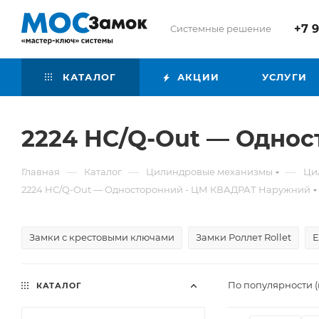
+7 
Системные решение
КАТАЛОГ
АКЦИИ
УСЛУГИ
2224 HC/Q-Out — Одно
—
—
—
Главная
Каталог
Цилиндровые механизмы
Ци
2224 HC/Q-Out — Односторонний - ЦМ КВАДРАТ Наружний
Замки с крестовыми ключами
Замки Роллет Rollet
Е
По популярности (
КАТАЛОГ