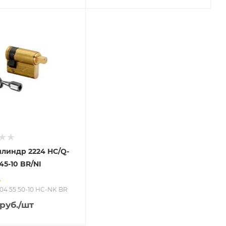
линдр 2224 HC/Q-
45-10 BR/NI
о
004 55 50-10 HC-NK BR
руб.
/шт