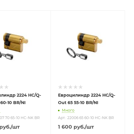
линдр 2224 HC/Q-
Евроцилиндр 2224 HC/Q-
60-10 BR/NI
Out 65 55-10 BR/NI
о
Много
007 70 65-10 HC-NK BR
Арт.: 22006 65 60-10 HC-NK BR
руб.
/шт
1 600
руб.
/шт