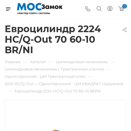
0
Евроцилиндр 2224
HC/Q-Out 70 60-10
BR/NI
—
—
—
Главная
Каталог
Цилиндровые механизмы
—
Цилиндровые механизмы с Трехгранным ключом
—
Односторонние - ЦМ Трехгранный ключ
2224 HC/Q-Out — Односторонний - ЦМ КВАДРАТ Наружний
—
Евроцилиндр 2224 HC/Q-Out 70 60-10 BR/NI