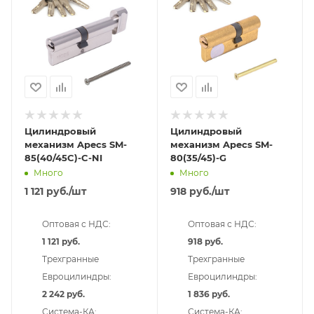
Цилиндровый
Цилиндровый
механизм Apecs SM-
механизм Apecs SM-
85(40/45C)-C-NI
80(35/45)-G
Много
Много
1 121
руб.
/шт
918
руб.
/шт
Оптовая с НДС:
Оптовая с НДС:
1 121 руб.
918 руб.
Трехгранные
Трехгранные
Евроцилиндры:
Евроцилиндры:
2 242 руб.
1 836 руб.
Система-КА:
Система-КА: