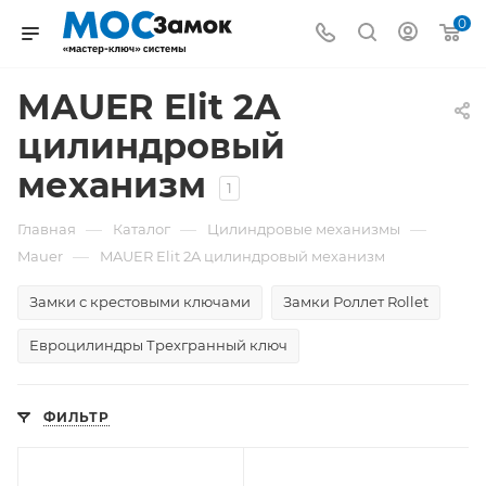
0
MAUER Elit 2A
цилиндровый
механизм
1
—
—
—
Главная
Каталог
Цилиндровые механизмы
—
Mauer
MAUER Elit 2A цилиндровый механизм
Замки с крестовыми ключами
Замки Роллет Rollet
Евроцилиндры Трехгранный ключ
ФИЛЬТР